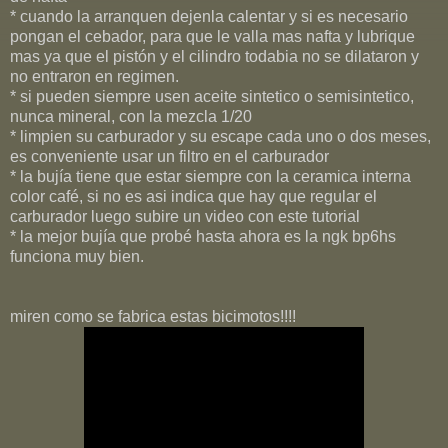
* cuando la arranquen dejenla calentar y si es necesario
pongan el cebador, para que le valla mas nafta y lubrique
mas ya que el pistón y el cilindro todabia no se dilataron y
no entraron en regimen.
* si pueden siempre usen aceite sintetico o semisintetico,
nunca mineral, con la mezcla 1/20
* limpien su carburador y su escape cada uno o dos meses,
es conveniente usar un filtro en el carburador
* la bujía tiene que estar siempre con la ceramica interna
color café, si no es asi indica que hay que regular el
carburador luego subire un video con este tutorial
* la mejor bujía que probé hasta ahora es la ngk bp6hs
funciona muy bien.
miren como se fabrica estas bicimotos!!!!