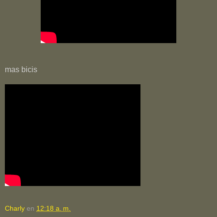
mas bicis
Charly
en
12:18 a. m.